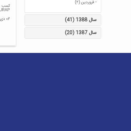
-
فروردین (۲)
URAP )
۰۲ دی ۱۳۹۲
سال 1388 (41)
سال 1387 (20)