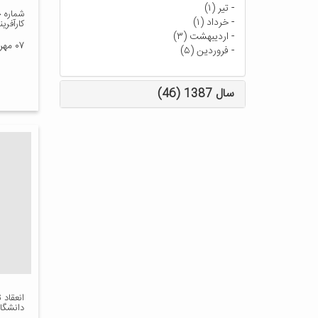
-
تیر (۱)
شماره ج
-
خرداد (۱)
کارآفری
-
اردیبهشت (۳)
۰۷ مهر ۱۳۸۸
-
فروردین (۵)
سال 1387 (46)
انعقاد 
دانشگاه